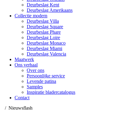
Deurbeslag Kent
Deurbeslag Amerikaans
Collectie modern
Deurbeslag Villa
Deurbeslag Square
Deurbeslag Phare
Deurbeslag Loire
Deurbeslag Monaco
Deurbeslag Miami
Deurbeslag Valencia
Maatwerk
Ons verhaal
Over ons
Persoonlijke service
Levende patina
Samples
Inspiratie bladercatalogus
Contact
/
Nieuwsflash
Passie voor ambachtelijk
deurbeslag